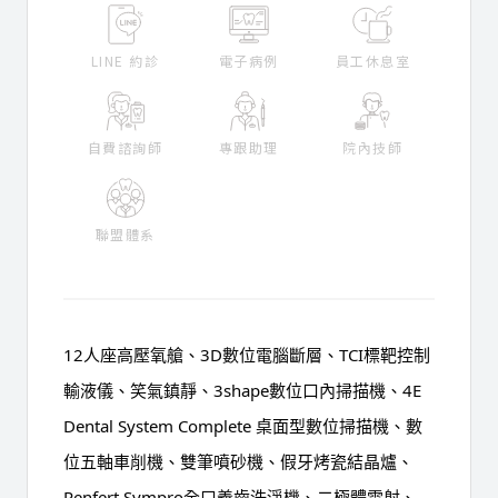
LINE 約診
電子病例
員工休息室
自費諮詢師
專跟助理
院內技師
聯盟體系
12人座高壓氧艙、3D數位電腦斷層、TCI標靶控制
輸液儀、笑氣鎮靜、3shape數位口內掃描機、4E 
Dental System Complete 桌面型數位掃描機、數
位五軸車削機、雙筆噴砂機、假牙烤瓷結晶爐、
Renfert Sympro全口義齒洗淨機、二極體雷射、