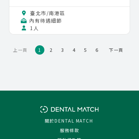
我們人不多、像個小家庭，院長自己就不加
臺北市/南港區
班，也不推崇加班文化，你能準時下班、把生
內有待遇細節
活留給自己。跟診有專職幫忙的助理、院內有
1人
跟診學習的機會，外部課程也有補助，想再往
上走這裡撐得住你。
1
2
3
4
5
6
上一頁
下一頁
如果你已經過了「什麼都要人從頭教」的階
段，想找一間穩定、能長久待、又願意跟你一
起把診所更新起來的地方，歡迎聊聊。
看診地點：台北市南港區南港路一段 49 號
抽成／待遇：面談時依科別、年資與看診條件
議定
關於DENTAL MATCH
服務條款