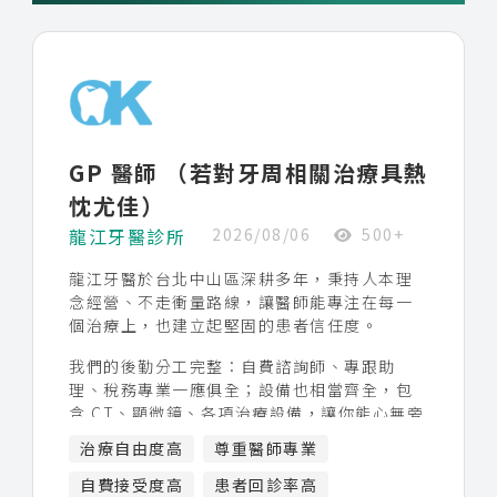
GP 醫師 （若對牙周相關治療具熱
忱尤佳）
龍江牙醫診所
2026/08/06
500+
龍江牙醫於台北中山區深耕多年，秉持人本理
念經營、不走衝量路線，讓醫師能專注在每一
個治療上，也建立起堅固的患者信任度。
我們的後勤分工完整：自費諮詢師、專跟助
理、稅務專業一應俱全；設備也相當齊全，包
含 CT、顯微鏡、各項治療設備，讓你能心無旁
騖地專心看診。
治療自由度高
尊重醫師專業
遇到複雜案例，有多專科同事可一起討論、轉
自費接受度高
患者回診率高