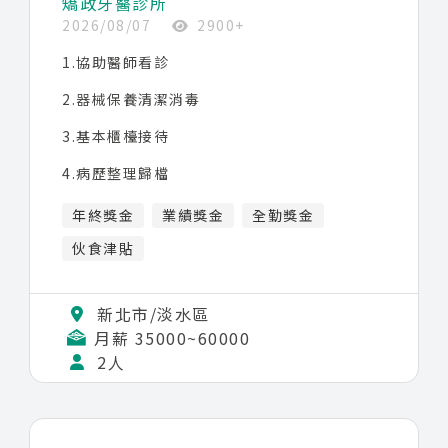
矯政牙醫診所
2026/08/07
2900+
1.協助醫師看診
2.器械保養清潔消毒
3.基本櫃檯接待
4.病歷整理歸檔
5.與病人溝通解說術後追蹤
年終獎金
業績獎金
全勤獎金
6.協助病人做好口腔衛生及保健
伙食津貼
7.組別職務分配
新北市/淡水區
需配合輪班
8.
月薪 35000~60000
2人
福利制度
每年調整薪資