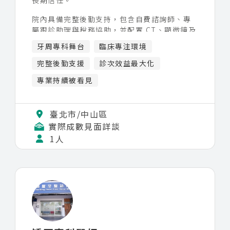
長期信任。
院內具備完整後勤支持，包含自費諮詢師、專
屬跟診助理與稅務協助，並配置 CT、顯微鏡及
完整治療設備，降低非臨床負擔，讓醫師更專
牙周專科舞台
臨床專注環境
心於專業發揮。
完整後勤支援
診次效益最大化
醫療團隊由多科別專科醫師組成，可進行跨科
專業持續被看見
協作，搭配穩定患者來源與成熟診務安排，讓
每一位診次效益最大化，不需擔心患者來源。
臺北市/中山區
誠摯邀請重視治療品質的
牙周專科醫師
加入我
實際成數見面詳談
們，一起打造更好的牙醫人生。
1人