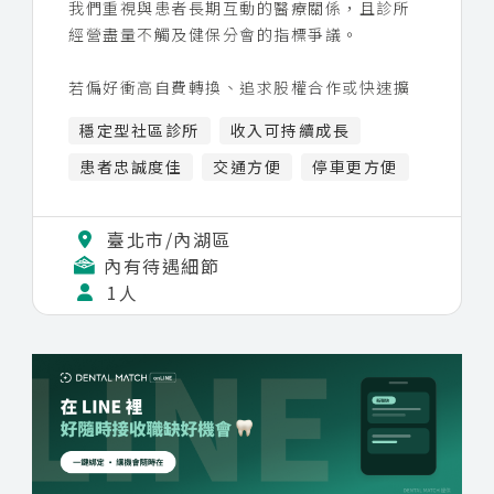
我們重視與患者長期互動的醫療關係，且診所
經營盡量不觸及健保分會的指標爭議。
若偏好衝高自費轉換、追求股權合作或快速擴
張機會，這裡可能不是那種類型的舞台。
穩定型社區診所
收入可持續成長
但如果你更加重視：
患者忠誠度佳
交通方便
停車更方便
· 穩定病源
· 不複雜的人際與制度
臺北市/內湖區
· 專心把 GP 做好
內有待遇細節
· 在成熟社區累積臨床度
1人
那麼這會是很適合你，並且是務實、單純、亦
能獲得成長的好選擇。