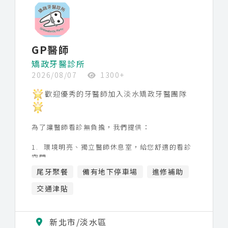
三節禮金
提撥6%為退休金
勞保、健保、勞退
不定期聚餐
獎金制度
GP醫師
專業進修課程補助
員工制服
矯政牙醫診所
年終獎金
2026/08/07
1300+
業績獎金
伙食津貼
歡迎優秀的牙醫師加入淡水矯政牙醫團隊
全勤獎金
為了讓醫師看診無負擔，我們提供：
1.
環境明亮、獨立醫師休息室，給您舒適的看診
空間
2. 顯微鏡-Zeiss Extaro 300-113年12月購入
尾牙聚餐
備有地下停車場
進修補助
3.
全新設備：數位全口X光機PANO、3D斷層掃
描、電動手機
交通津貼
4.
診所工作氣氛融洽
5. 諮詢師協助衛教與諮詢自費講解
6.
院長有深厚的專業技術及豐富的臨床經驗，樂
新北市/淡水區
於教學