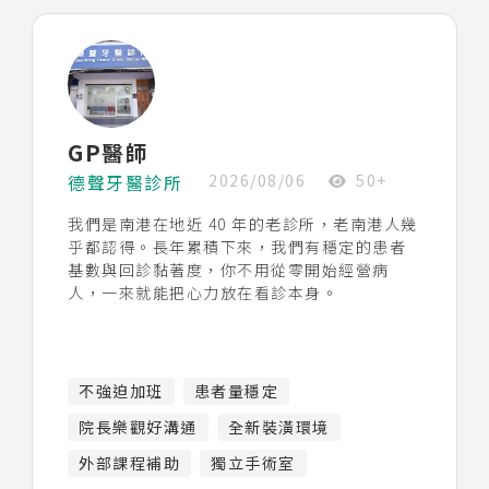
如果你想要一個隱形、傳統都能發揮，又能穩
定累積個案的舞台，歡迎聊聊。
看診地點：台北市南港區南港路一段 49 號
GP醫師
抽成／待遇：面談時依科別、年資與看診條件
德聲牙醫診所
2026/08/06
50+
議定
我們是南港在地近 40 年的老診所，老南港人幾
乎都認得。長年累積下來，我們有穩定的患者
基數與回診黏著度，你不用從零開始經營病
人，一來就能把心力放在看診本身。
診所正逢建築都更翻新，設備與系統全面重新
不強迫加班
患者量穩定
換過、做到全面 e 化。CT、全口 X 光、顯微
鏡、口掃機、植牙機、電動馬達、Rotary 都齊
院長樂觀好溝通
全新裝潢環境
備，你要做一般診療、根管或進階治療，工具
外部課程補助
獨立手術室
不會卡你。