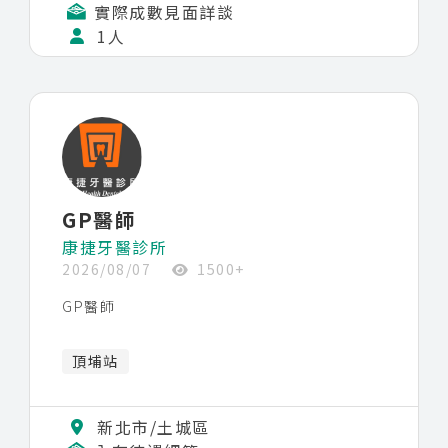
實際成數見面詳談
7.
鄰近捷運輕軌淡江大學站，附近有淡江大學及
1人
正德國中，客群從兒童至長輩。
治療項目：
1.
一般牙科：洗牙、補牙、根管治療、牙周病、
拔牙等等
2. 贋復美學：貼片、3D齒雕、全瓷/鋯冠等等
3. 全口重建、植牙、居家美白、牙齦整形等等
4.
MRC
隱適美、傳統矯正、
肌功能矯正
GP醫師
康捷牙醫診所
2026/08/07
1500+
GP醫師
頂埔站
新北市/土城區