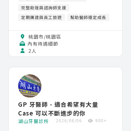
與團隊培訓，讓醫師與助理能持續精進專業能
力與臨床溝通技巧。
完整助理與諮詢師支援
在臨床支援上，院內已配置完整數位與顯微相
定期團建與員工旅遊
幫助醫師穩定成長
關設備，並具備完善助理與自費諮詢師支援系
統，使醫師能專注於診療與學習，而非耗費時
間於非臨床事務。
桃園市/桃園區
內有待遇細節
我們期待招募對學習與分享有熱忱的醫師，一
2人
起參與院內教學文化的建立，並在穩定的制度
下逐步累積臨床經驗，成為能獨當一面的臨床
醫師。
GP 牙醫師 - 適合希望有大量
Case 可以不斷進步的你
湖山牙醫診所
2026/08/06
900+