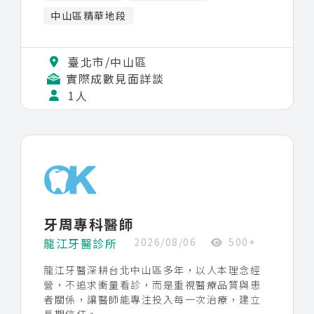
診；院內亦有固定的案例討論會，以及進階治
中山區精華地段
療的實際操刀機會，讓臨床能力持續成長。
誠徵一位願意長期穩定合作、重視治療品質的
臺北市/中山區
GP 醫師加入我們。
實際成數見面詳談
1人
牙周專科醫師
龍江牙醫診所
2026/08/06
500+
龍江牙醫深耕台北中山區多年，以人本理念經
營，不追求衝量看診，而是重視醫療品質與患
者關係，讓醫師能專注投入每一次治療，建立