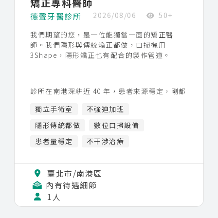
矯正專科醫師
德聲牙醫診所
2026/08/06
50+
我們期望的您，是一位能獨當一面的矯正醫
師。我們隱形與傳統矯正都做，口掃機用
3Shape，隱形矯正也有配合的製作管道。
診所在南港深耕近 40 年，患者來源穩定，剛都
更翻新、設備系統全面 e 化，環境是全新的。
獨立手術室
不強迫加班
我們不推崇加班、院長自己就準時下班，你能
專心把矯正個案做好，不用把時間耗在無謂的
隱形傳統都做
數位口掃設備
加班上。
患者量穩定
不干涉治療
我們特別在意一件事：隱形矯正有它的極限，
遇到做不下去的個案，得回得了傳統矯正。所
臺北市/南港區
以比起只會排隱形，我們更希望你傳統矯正很
內有待遇細節
扎實，兩邊都拿捏得住，病人才顧得周全。
1人