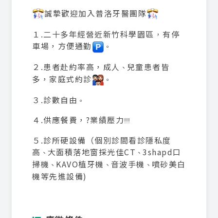
誠摯歡迎加入普洛牙醫團隊
１.二十多年經營近新竹科學園區
，
有停
車場，方便通勤
。
２.患者赴約率高，成人
兒童患者皆
、
多，家庭式約診
。
３.診數自由
。
４.供應餐費，?️業績壓力
!!!
５.診所硬設備（個別診間看診隱私度
高
大面積落地窗採光佳CT
3shapd
口
、
、
掃機
KAVO植牙機
音波手機
噴砂美白
、
、
、
機等先進設備)