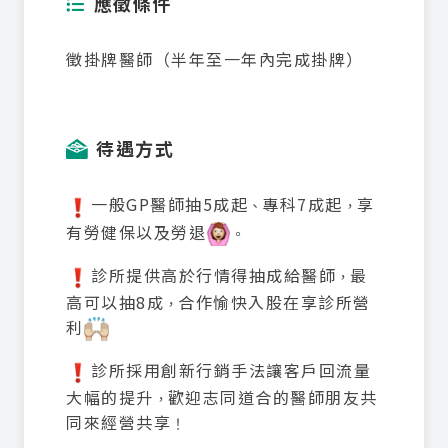
應徵條件
徵掛牌醫師（半年至一年內完成掛牌）
待遇方式
一般GP醫師抽5成起
專科7成起
享
、
，
有勞健保以及勞退
。
診所提供高於行情得抽成給醫師
最
，
高可以抽8成
合作愉快入股在享診所營
，
利
診所採用創新行銷手法讓客戶回流量
大幅的提升
歡迎志同道合的醫師朋友共
，
同來經營共享
！