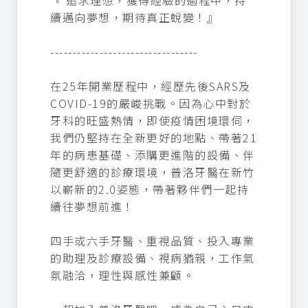
『 追求理想，獲得經驗的過程中，持
續邁向夢想，期待真正蛻變！』
---------------------------------
在25年開業歷程中，經歷先後SARS及
COVID-19的嚴峻挑戰。因為心中對於
牙科的旺盛熱情，即使疫情困境環伺，
我們仍堅持在全新更好的地點、帶著21
年的病患基礎、添購更進階的設備、伴
隨更舒適的診療環境，普洛牙醫在新竹
以嶄新的2.0姿態，帶著夥伴們一起持
續往夢想前進！
四手或六手牙醫、重視品質、投入專業
的助理及診療設備、視病猶親，工作氣
氛融洽，理性與感性兼顧。