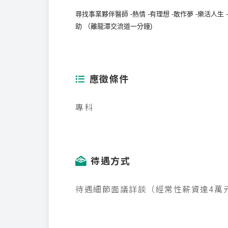
尋找事業夥伴醫師 -熱情 -有理想 -敢作夢 -樂活人生 
助 （離龍潭交流道一分鐘)
應徵條件
專科
待遇方式
待遇細節面議詳談（經常性薪資達4萬