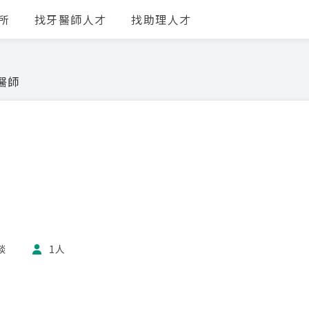
所
找牙醫師人才
找助理人才
醫師
談
1人