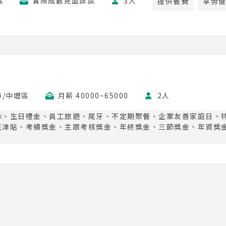
區
實際成數見面詳談
3人
提供餐費
享勞
市/中壢區
月薪 40000~65000
2人
休、生日禮金、員工旅遊、尾牙、不定期聚餐、企業友善家庭日、
班津貼、考績獎金、主跟考核獎金、年終獎金、三節獎金、年資獎