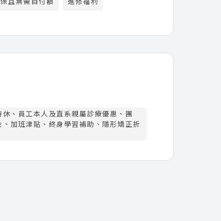
健保且無需自付額
進修福利
特休、員工本人及直系親屬診療優惠、團
金、加班津貼、終身學習補助、隱形矯正折