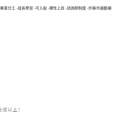
-專業分工 -成長學習 -可入股 -彈性上班 -諮詢師制度 -外縣市通勤補
元或以上）