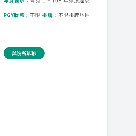
年資要求：
需有 1 ~ 10+ 年診療經驗
PGY狀態：
不限
掛牌：
不限掛牌地區
與院所聊聊