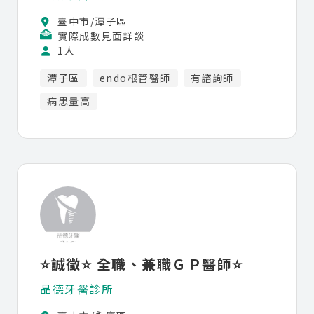
臺中市/潭子區
實際成數見面詳談
1人
潭子區
endo根管醫師
有諮詢師
病患量高
⭐️誠徵⭐️ 全職、兼職ＧＰ醫師⭐️
品德牙醫診所