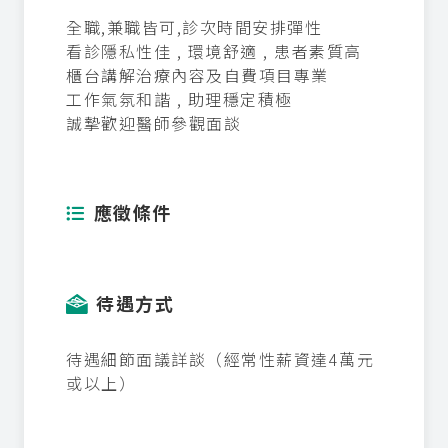
全職,兼職皆可,診次時間安排彈性
看診隱私性佳 , 環境舒適 , 患者素質高
櫃台講解治療內容及自費項目專業
工作氣氛和諧 , 助理穩定積極
誠摯歡迎醫師參觀面談
應徵條件
待遇方式
待遇細節面議詳談（經常性薪資達4萬元
或以上）