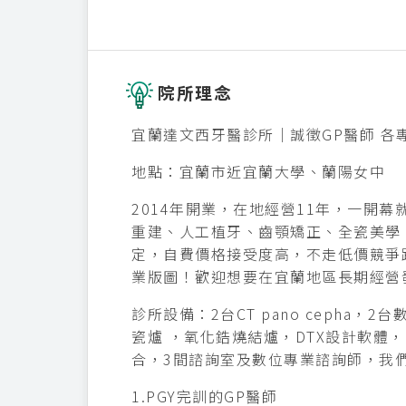
院所理念
宜蘭達文西牙醫診所｜誠徵GP醫師 各
地點：宜蘭市近宜蘭大學、蘭陽女中
2014年開業，在地經營11年，一開
重建、人工植牙、齒顎矯正、全瓷美學
定，自費價格接受度高，不走低價競爭
業版圖！歡迎想要在宜蘭地區長期經營
診所設備：2台CT pano cepha，2
瓷爐 ，氧化鋯燒結爐，DTX設計軟體，in
合，3間諮詢室及數位專業諮詢師，我
1.PGY完訓的GP醫師