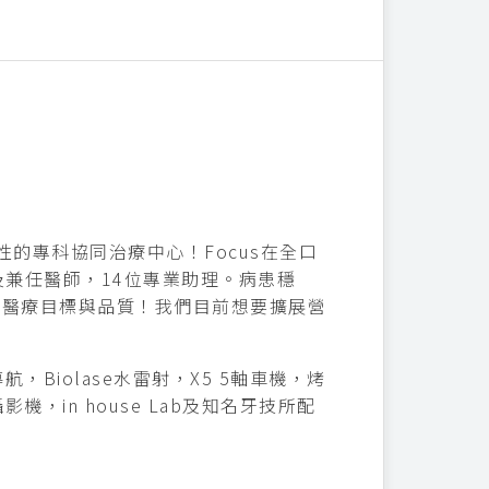
的專科協同治療中心！Focus在全口
兼任醫師，14位專業助理。病患穩
的醫療目標與品質！我們目前想要擴展營
導航，Biolase水雷射，X5 5軸車機，烤
機，in house Lab及知名牙技所配