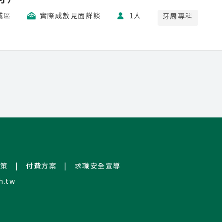
城區
實際成數見面詳談
1人
牙周專科
策
|
付費方案
|
求職安全宣導
h.tw