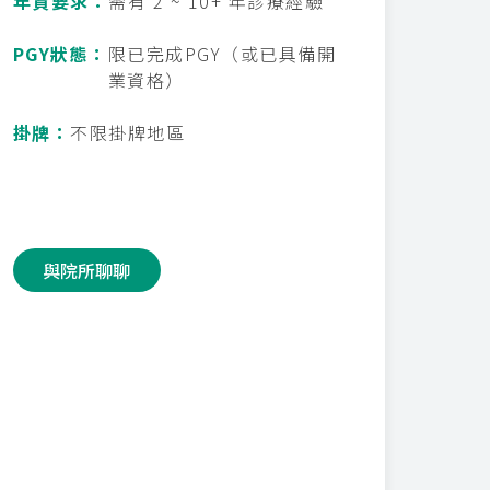
年資要求：
需有 2 ~ 10+ 年診療經驗
PGY狀態：
限已完成PGY（或已具備開
業資格）
掛牌：
不限掛牌地區
與院所聊聊