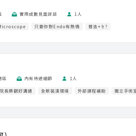
區
實際成數見面詳談
1人
Microscope
只要你對Endo有熱情
普洛+☝?
港區
內有待遇細節
1人
院長樂觀好溝通
全新裝潢環境
外部課程補助
獨立手術
可）