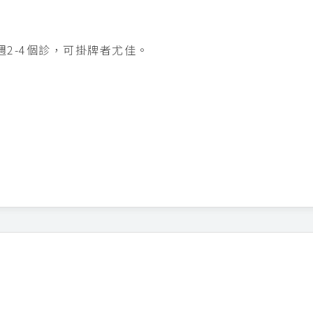
週2-4個診，可掛牌者尤佳。