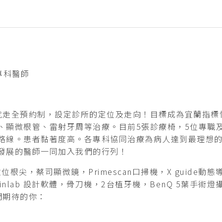
專科醫師
幕就走全預約制，設定診所的定位及走向！目標成為宜蘭指標性
、顯微根管、雷射牙周等治療。目前5張診療椅，5位專職及
路線。患者黏著度高。各專科協同治療為病人達到最理想
發展的醫師一同加入我們的行列！
台數位根尖，蔡司顯微鏡，Primescan口掃機，X guide動態
lab 設計軟體，骨刀機，2台植牙機，BenQ 5葉手術燈攝影
們期待的你：