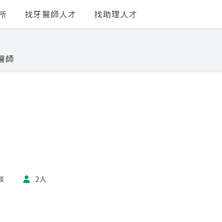
所
找牙醫師人才
找助理人才
醫師
談
2人